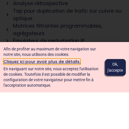
Analyse rétrospective
Tap pour duplication de trafic sur cuivre ou
optique
Matrices filtrantes programmables,
agrégateurs
Émulateur de perturbation IP
Générateurs / Analyseurs de trafic IP
Afin de profiter au maximum de votre navigation sur
notre site, nous utilisons des cookies.
Mesure de qualité de service (QoS) et de
Cliquez ici pour avoir plus de détails.
temps de réponses
Ok,
En naviguant sur notre site, vous acceptez l'utilisation
j'accepte
En savoir plus
de cookies. Toutefois il est possible de modifier la
configuration de votre navigateur pour mettre fin à
l'acceptation automatique.