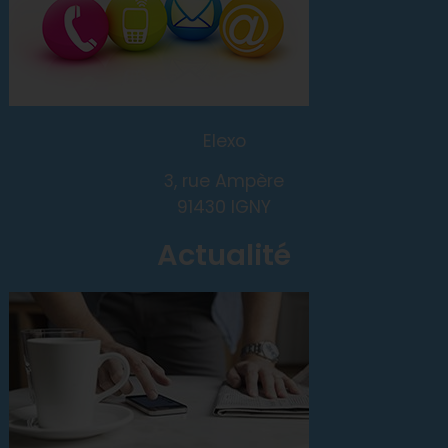
Elexo
3, rue Ampère
91430 IGNY
Actualité