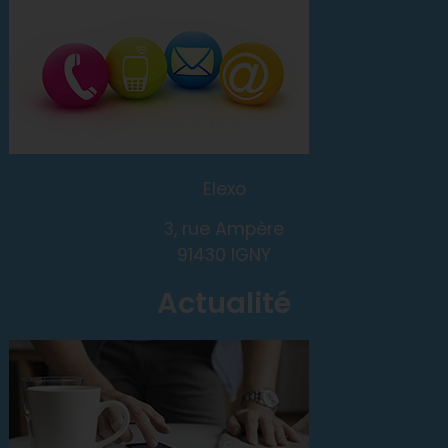
Elexo
3, rue Ampère
91430 IGNY
Actualité